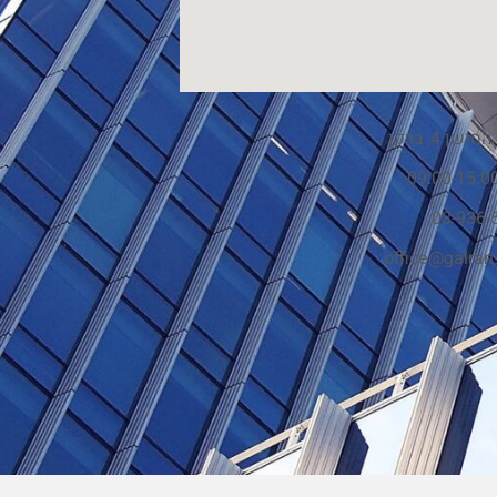
ושן 4, ברקן
03-936-
office@galran.