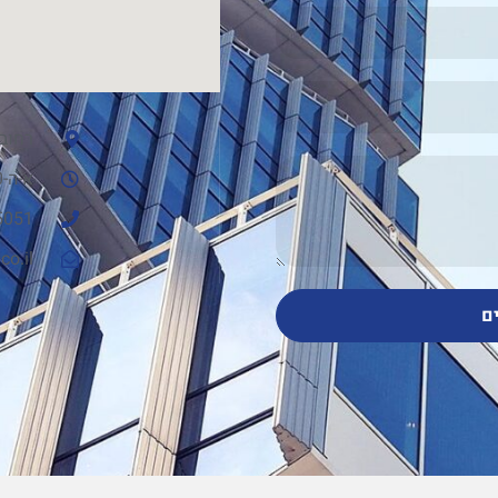
רחוב הח
א-ה-09:00-15:00
5051
co.il
ם